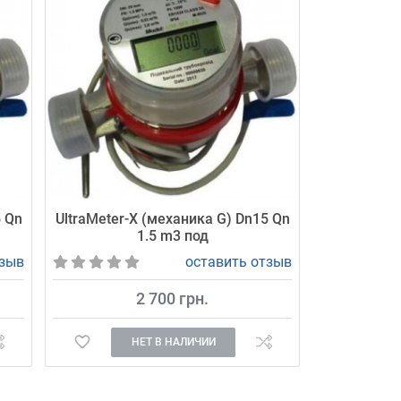
5 Qn
UltraMeter-X (механика G) Dn15 Qn
1.5 m3 под
тзыв
оставить отзыв
2 700 грн.
НЕТ В НАЛИЧИИ