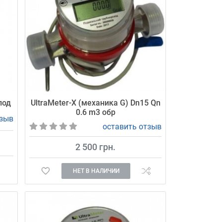
под
UltraMeter-X (механика G) Dn15 Qn
0.6 m3 обр
тзыв
оставить отзыв
2 500 грн.
НЕТ В НАЛИЧИИ