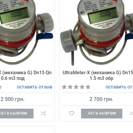
X (механика G) Dn15 Qn
UltraMeter-X (механика G) Dn1
0.6 m3 под
1.5 m3 обр
оставить отзыв
оставить о
2 500 грн.
2 700 грн.
НЕТ В НАЛИЧИИ
НЕТ В НАЛИЧИИ