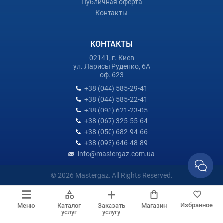
Публичная оферта
Контакты
КОНТАКТЫ
02141, г. Киев
ул. Ларисы Руденко, 6А
оф. 623
+38 (044) 585-29-41
+38 (044) 585-22-41
+38 (093) 621-23-05
+38 (067) 325-55-64
+38 (050) 682-94-66
+38 (093) 646-48-89
info@mastergaz.com.ua
© 2026 Mastergaz. All Rights Reserved.
Избранное
Меню
Каталог
Заказать
Магазин
услуг
услугу