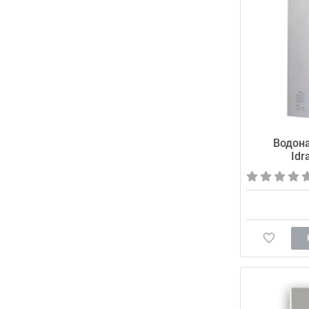
Водона
Idr