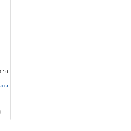
0-10
тзыв