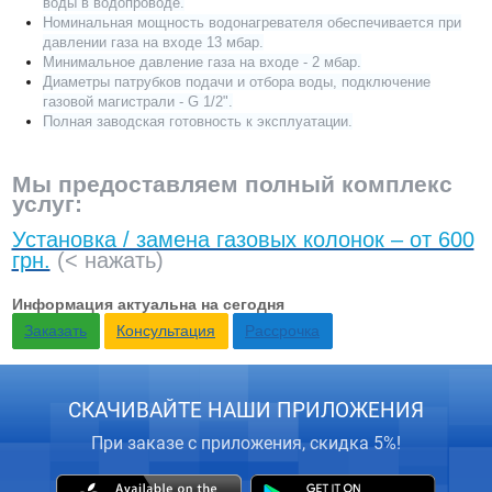
воды в водопроводе.
Номинальная мощность водонагревателя обеспечивается при
давлении газа на входе 13 мбар.
Минимальное давление газа на входе - 2 мбар.
Диаметры патрубков подачи и отбора воды, подключение
газовой магистрали - G 1/2".
Полная заводская готовность к эксплуатации.
Мы предоставляем полный комплекс
услуг:
Установка / замена газовых колонок – от 600
грн.
(< нажать)
Информация актуальна на сегодня
Заказать
Консультация
Рассрочка
СКАЧИВАЙТЕ НАШИ ПРИЛОЖЕНИЯ
При заказе с приложения, скидка 5%!