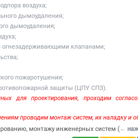
одпора воздуха;
льного дымоудаления;
ного дымоудаления;
здуха;
ия огнезадерживающими клапанами;
ьства;
ского пожаротушения;
противопожарной защиты (ЦПУ СПЗ).
ных для проектирования, проходим согласо
ениям проводим монтаж систем, их наладку и о
ированию, монтажу инженерных систем
(← наж