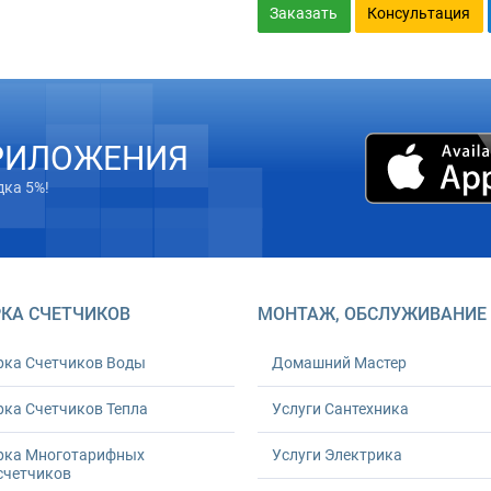
Заказать
Консультация
РИЛОЖЕНИЯ
дка 5%!
КА СЧЕТЧИКОВ
МОНТАЖ, ОБСЛУЖИВАНИЕ
рка Счетчиков Воды
Домашний Мастер
ка Счетчиков Тепла
Услуги Сантехника
рка Многотарифных
Услуги Электрика
счетчиков