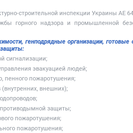
турно-строительной инспекции Украины АЕ 64
ужбы горного надзора и промышленной безо
мости, генподрядные организации, готовые 
 защиты:
ой сигнализации;
управления эвакуацией людей;
о, пенного пожаротушения;
(внутренних, внешних);
одопроводов;
и противодымной защиты;
ового пожаротушения;
льного пожаротушения;