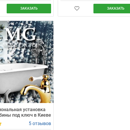
ЗАКАЗАТЬ
ЗАКАЗАТЬ
 и меняем радиаторы с
Заменим старый металлический
месяца. Мастер приезжает
водопровод на сертифицированные 
рённый интервал (±30
трубы за 1 день. Мастер приезжает т
стоимость — от 1600 грн
в назначенное время (±30 мин). Гара
— 24 месяца.
ональная установка
бины под ключ в Киеве
5 отзывов