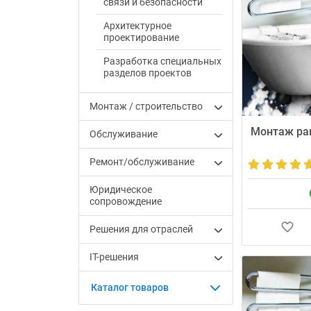
Нам доверяют 
связи и безопасности
домохозяйств в
Архитектурное
проектирование
Разработка специальных
разделов проектов
Монтаж / строительство
Монтаж ра
Обслуживание
Ремонт/обслуживание
Юридическое
сопровождение
Решения для отраслей
Профессионал
IT-решения
раковины с по
канализации от
Каталог товаров
точно в соглас
Гарантия 24 м