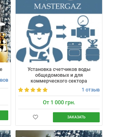
герметичность, даём 24 месяца гарантии.
Более 750 000 домохозяйств в Киеве уже
доверяют нам!
е
Установка счетчиков воды
общедомовых и для
ывов
коммерческого сектора
1 отзыв
От 1 000 грн.
ЗАКАЗАТЬ
ки
нный