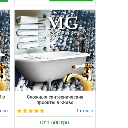
Меняем изношенные трубы на
з
полипропилен за 1 день. Мастер
приезжает точно вовремя ± 30 мин.
ца.
Честная цена от 1600 грн/п.м.
 —
Официальная гарантия 24 месяца.
б в
Сложные сантехнические
проекты в Киеве
ывов
1 отзыв
От 1 600 грн.