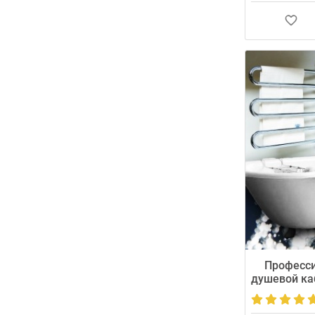
Устанавливаем
гарантией 24 
строго в огово
мин). Базовая 
за точку.
Професси
душевой ка