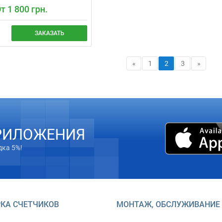
т 1 800 грн.
ЗАКАЗАТЬ
тановку душевой кабины с
арантией и точным
«
1
2
3
»
ра (±30 мин). Цена от
андартную модель и от
идромассажные или
 варианты. Обеспечим
 и комфорт в Вашей
е.
РИЛОЖЕНИЯ
дка 5%!
КА СЧЕТЧИКОВ
МОНТАЖ, ОБСЛУЖИВАНИЕ