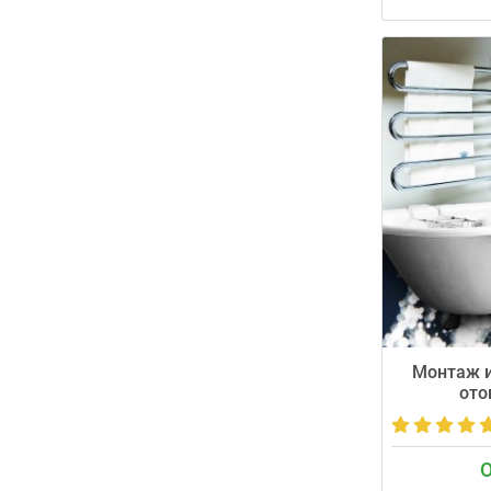
Качественный
горячей и холо
канализации из
Мастер приезж
время (±30 мин
Монтаж и
ото
О