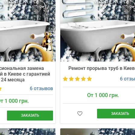
сиональная замена
Ремонт прорыва труб в Киев
й в Киеве с гарантией
6 отз
24 месяца
6 отзывов
От 1 000 грн.
т 1 000 грн.
ЗАКАЗАТЬ
ЗАКАЗАТЬ
Профессионально устраняем протеч
ет точно в согласованное
труб. Мастер приезжает в согласова
н), аккуратно заменит