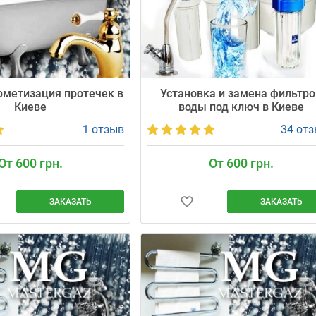
рметизация протечек в
Установка и замена фильтро
Киеве
воды под ключ в Киеве
1 отзыв
34 от
От 600 грн.
От 600 грн.
ЗАКАЗАТЬ
ЗАКАЗАТЬ
течек труб, кранов и
Обеспечьте себе чистую питьевую во
е — круглосуточно! Спрос
без хлопот. «Мастергаз» с 2012 года
к ночью, поэтому Вы
обслуживает свыше 750 тысяч
ть заявку в любое время.
домохозяйств в Киеве. Мастера
авим Вас в очередь и
приезжают вовремя (±30 мин), цены 
:00. Днём (08:00–20:00): от
700 грн. Гарантия на монтаж — 24
(20:00–08:00): от 600 грн.
месяца.