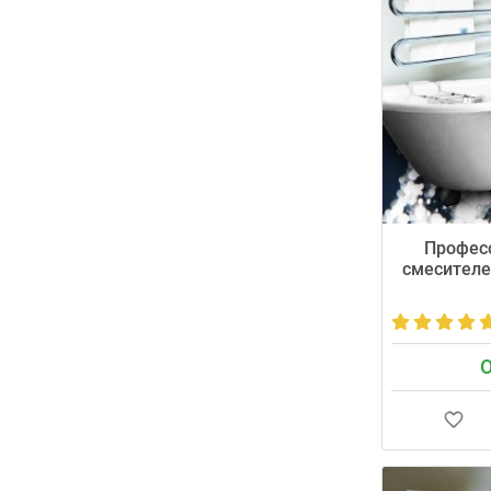
сегодня!
Профес
смесителе
О
Мастер прибуд
время (± 30 ми