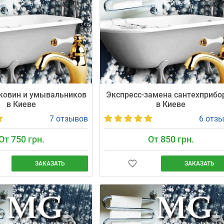
более 750 тысяч
 Киеве с 2012 года.
ковин и умывальников
Экспресс-замена сантехприбо
в Киеве
в Киеве
7 отзывов
6 отз
От 750 грн.
От 850 грн.
ЗАКАЗАТЬ
ЗАКАЗАТЬ
ьный компактный монтаж
Меняем один сантехнический прибор
дключением к воде и
1-4 часа. Мастер приезжает в
 750 грн. Мастер приедет
согласованное окно ±30 мин, цена от
ованное время (±30 мин).
грн включает демонтаж, письменная
есяца. Заказывайте уже
гарантия 24 месяца.