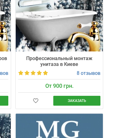
ров
Профессиональный монтаж
унитаза в Киеве
ывов
8 отзывов
От 900 грн.
ЗАКАЗАТЬ
 за
Профессиональная установка унитаза от
«Мастергаз» по цене от 900 грн, с
 850
приездом мастера в точно согласованное
время (±30 мин). Работаем без
строительной пыли, проверяем