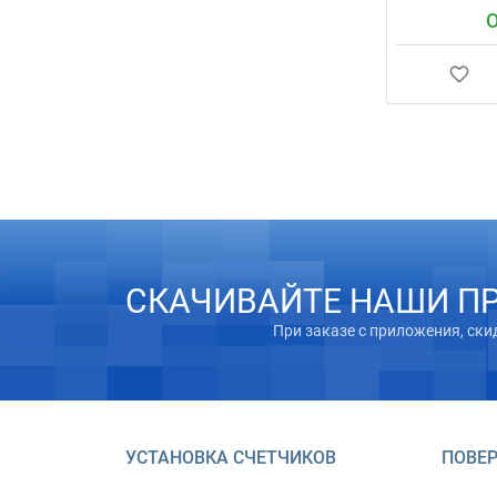
О
Предлагаем ус
24-месячной г
приездом масте
1800 грн за ст
2500 грн за г
нестандартные
герметичность
ванной комнат
СКАЧИВАЙТЕ НАШИ П
При заказе с приложения, ски
УСТАНОВКА СЧЕТЧИКОВ
ПОВЕР