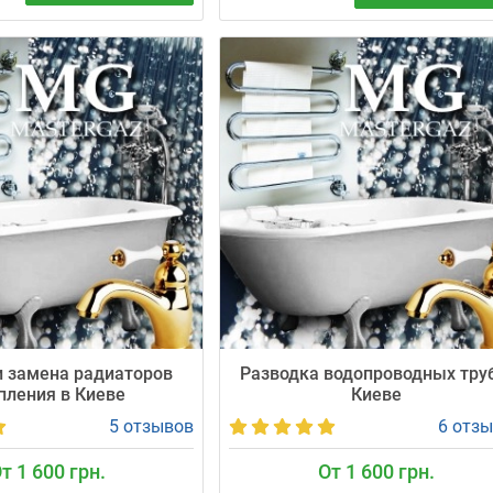
 монтаж трубопроводов
Надёжная внутренняя канализация и
дной воды, а также
труб PP-R. Стоимость от 1300 грн за
 PPR-труб в Киеве.
метр, официальная гарантия 24 меся
ает в согласованное
Точный приезд в согласованное окно
). Гарантия 24 месяца!
без целодневного ожидания.
 замена радиаторов
Разводка водопроводных тру
пления в Киеве
Киеве
5 отзывов
6 отз
т 1 600 грн.
От 1 600 грн.