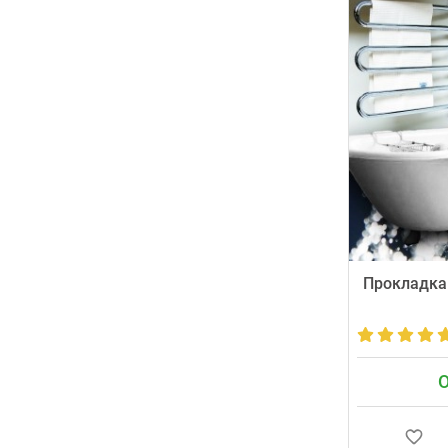
смеситель за 4
письменную га
Стоимость — от
Прокладка
О