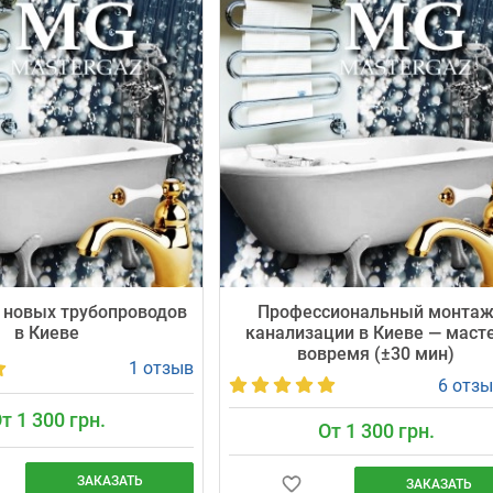
интервал ± 30 мин (9:00–19:00) и
5-90 мин и выдаст
проверяет систему под рабочим
рантию 24 месяца.
давлением. Стоимость — от 1000 грн,
 1000 грн.
официальная гарантия 24 месяца.
 новых трубопроводов
Профессиональный монта
в Киеве
канализации в Киеве — маст
вовремя (±30 мин)
1 отзыв
6 отз
т 1 300 грн.
От 1 300 грн.
ЗАКАЗАТЬ
ЗАКАЗАТЬ