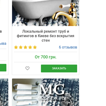
в
Локальный ремонт труб и
фитингов в Киеве без вскрытия
стен
зыва
6 отзывов
От 700 грн.
ЗАКАЗАТЬ
ду
Устраним протечку от 700 грн
(материалы до Ø 32 мм включены).
Мастер приедет в согласованный 30-
минутный интервал, выдаст гарантию 24
от
месяца.