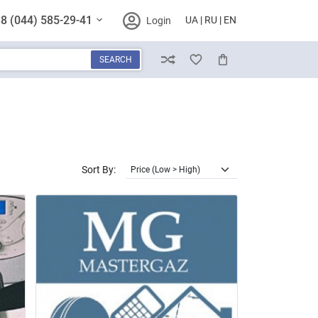
8 (044) 585-29-41
UA
RU
EN
Login
SEARCH
Compare
Wish List
Cart
Sort By: