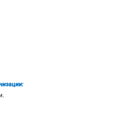
низации:
и.