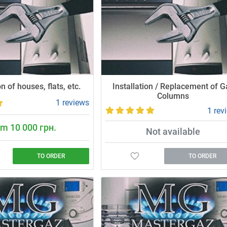
n of houses, flats, etc.
Installation / Replacement of G
Columns
1 reviews
1 rev
m 10 000 грн.
Not available
TO ORDER
TO ORDER