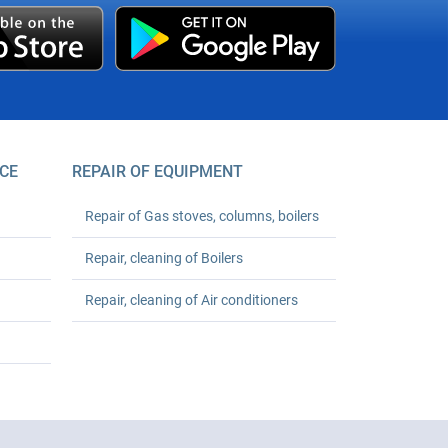
CE
REPAIR OF EQUIPMENT
Repair of Gas stoves, columns, boilers
Repair, cleaning of Boilers
Repair, cleaning of Air conditioners