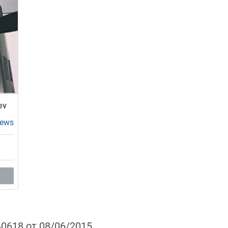
ev
iews
40618 от 08/06/2015
.