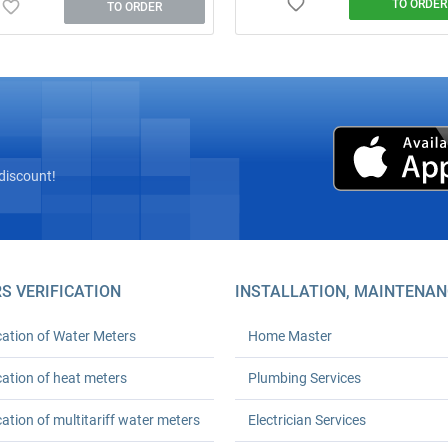
TO ORDER
TO ORDER
Free on‑site inspection! Complete
“turnkey” installation of heat mete
Mastergaz’s licensed seal and
registration with Kyivteploenergo,
Euro‑Reconstruction, or private boi
houses (HOAs). Prices from UAH 6
24‑month workmanship warranty.
up to 30 % on heating.
discount!
S VERIFICATION
INSTALLATION, MAINTENAN
cation of Water Meters
Home Master
cation of heat meters
Plumbing Services
cation of multitariff water meters
Electrician Services