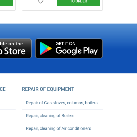
TO ORDER
Call a plumber from ₴600 (minimum
rs with
order). 24‑month warranty. Any
complexity. We arrive on time. Order your
turnkey plumbing solutions today!
ler
,600.
 Save
CE
REPAIR OF EQUIPMENT
Repair of Gas stoves, columns, boilers
Repair, cleaning of Boilers
Repair, cleaning of Air conditioners