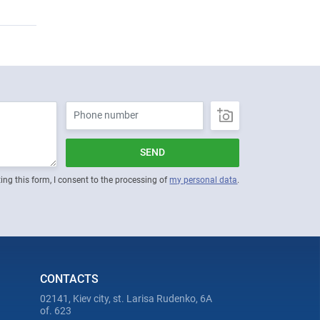
SEND
ing this form, I consent to the processing of
my personal data
.
CONTACTS
02141, Kiev city, st. Larisa Rudenko, 6A
of. 623