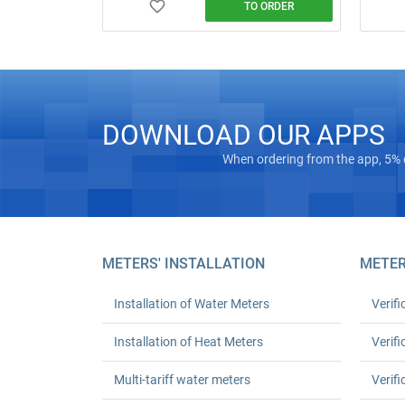
TO ORDER
Water meter installation and replacement
in Kyiv. Standard replacement: UAH 550
for one or UAH 1,080 for two; leak test
and work certificate included.
DOWNLOAD OUR APPS
When ordering from the app, 5% 
METERS' INSTALLATION
METER
Installation of Water Meters
Verifi
Installation of Heat Meters
Verifi
Multi-tariff water meters
Verifi