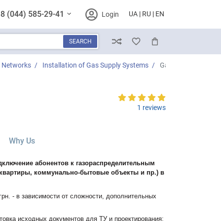
8 (044) 585-29-41
UA
RU
EN
Login
SEARCH
Compare
Wish List
Cart
ng Networks
Installation of Gas Supply Systems
Gasification of house
1 reviews
)
Why Us
дключение абонентов к газораспределительным
 квартиры, коммунально-бытовые объекты и пр.) в
грн. - в зависимости от сложности, дополнительных
товка исходных документов для ТУ и проектирования: