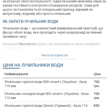
не втрачає своєї актуальності. Адже економія можлива лише за
умови постійного контролю споживання ресурсів. Саме для
цього і встановлюється спеціальний прилад, відомий як
витратомір, водомір або просто лічильник.
ЯК ОБРАТИ ЛІЧИЛЬНИК ВОДИ
Лічильник води — це компактний вимірювальний пристрій, що
фіксує обсяг води, яка проходить через водопровід за певний
проміжок часу.
Компанія
Мастергаз
радить встановлювати лише перевірені
лічильники:
Читати повністю
1.
Турецькі Baylan, польські Apator Powogaz та Ecomess —
зарекомендували себе як довговічні та точні. Завдяки якісним
комплектуючим, такі моделі демонструють стабільні
ЦІНИ НА ЛІЧИЛЬНИКИ ВОДИ
результати, що значно перевищують показники більшості
вітчизняних аналогів.
Найменування
Ціна
2.
Багатотарифні для гарячої води, які дозволяють суттєво
Лічильник гарячої води SDH smart+ (Україна) - база
700
економити – ЛВ4Т.
110 мм
грн.
МОДЕЛІ ЛІЧИЛЬНИКІВ ВОДИ ТА ЇХ
Лічильник холодної води SDC smart+ (Україна) - база
700
110 мм
грн.
ЗАСТОСУВАННЯ
Лічильник гарячої води Zenner (Германія) - база 110
850
Моделі витратомірів відрізняються за видом, конструкцією,