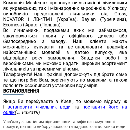
Компанія Mastergaz пропонує високоякісні лічильники
як українських, так і міжнародних виробників. У списку
виробників представлені лічильники від Gross,
NOVATOR і ЛВ-4ТМ1 (Україна), Baylan (Туреччина),
Ecomess і Apator (Польща).
Всі лічильники, продажами яких ми займаємося,
закуповуються тільки у офіційного дилера або
безпосередньо з заводу. Наші клієнти мають
можливість купувати та встановлювати водоміри
найостанніших моделей з датою випуску, яка
відповідає року замовлення. Завдяки роботі з
виробниками, ми можемо надати широкий асортимент
лічильників за приємними цінами.
Телефонуйте! Наші фахівці допоможуть підібрати саме
те, що потрібно Вам, зорієнтують по моделям, а також
пояснять особливості установки водомірів.
ВСТАНОВЛЕННЯ
Якщо Ви перебуваєте в Києві, то можемо відразу ж
і
та
п
оставити його на
встановити лічильник води
облік
(
←
нажать
)
У зв’язку з постійним підвищенням тарифів на комунальні
послуги, питання вибору якісного та надійного лічильника води