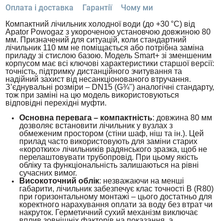
Оплата і доставка
Гарантії
Чому ми
Компактний лічильник холодної води (до +30 °C) від
Apator Powogaz з укороченою установчою довжиною 80
мм. Призначений для ситуацій, коли стандартний
лічильник 110 мм не поміщається або потрібна заміна
приладу зі стислою базою. Модель Smart+ зі зменшеним
корпусом має всі ключові характеристики старшої версії:
точність, підтримку дистанційного зчитування та
надійний захист від несанкціонованого втручання.
З’єднувальні розміри – DN15 (G¾") аналогічні стандарту,
тож при заміні на цю модель використовуються
відповідні перехідні муфти.
Основна перевага – компактність
: довжина 80 мм
дозволяє встановити лічильник у вузлах з
обмеженим простором (стіни шаф, ніш та ін.). Цей
прилад часто використовують для заміни старих
«коротких» лічильників радянського зразка, щоб не
перелаштовувати трубопровід. При цьому якість
обліку та функціональність залишаються на рівні
сучасних вимог.
Високоточний облік
: незважаючи на менші
габарити, лічильник забезпечує клас точності B (R80)
при горизонтальному монтажі – цього достатньо для
коректного нарахування оплати за воду без втрат чи
накруток. Герметичний сухий механізм виключає
вплив зовнішніх факторів на показання, а