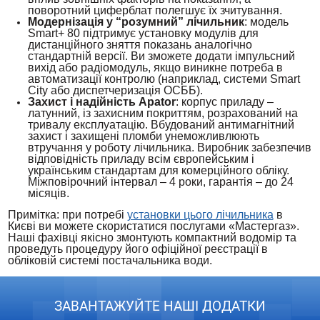
поворотний циферблат полегшує їх зчитування.
Модернізація у “розумний” лічильник
: модель
Smart+ 80 підтримує установку модулів для
дистанційного зняття показань аналогічно
стандартній версії. Ви зможете додати імпульсний
вихід або радіомодуль, якщо виникне потреба в
автоматизації контролю (наприклад, системи Smart
City або диспетчеризація ОСББ).
Захист і надійність Apator
: корпус приладу –
латунний, із захисним покриттям, розрахований на
тривалу експлуатацію. Вбудований антимагнітний
захист і захищені пломби унеможливлюють
втручання у роботу лічильника. Виробник забезпечив
відповідність приладу всім європейським і
українським стандартам для комерційного обліку.
Міжповірочний інтервал – 4 роки, гарантія – до 24
місяців.
Примітка: при потребі
установки цього лічильника
в
Києві ви можете скористатися послугами «Мастергаз».
Наші фахівці якісно змонтують компактний водомір та
проведуть процедуру його офіційної реєстрації в
обліковій системі постачальника води.
ЗАВАНТАЖУЙТЕ НАШІ ДОДАТКИ