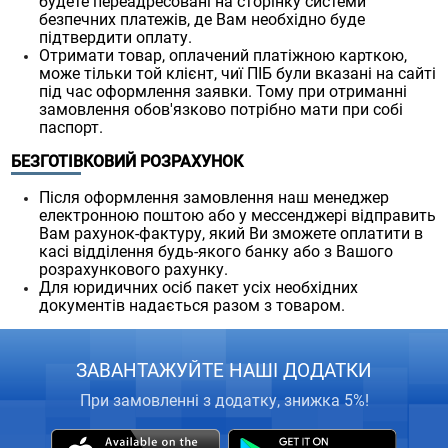
будете переадресовані на сторінку системи
безпечних платежів, де Вам необхідно буде
підтвердити оплату.
Отримати товар, оплачений платіжною карткою,
може тільки той клієнт, чиї ПІБ були вказані на сайті
під час оформлення заявки. Тому при отриманні
замовлення обов'язково потрібно мати при собі
паспорт.
БЕЗГОТІВКОВИЙ РОЗРАХУНОК
Після оформлення замовлення наш менеджер
електронною поштою або у мессенджері відправить
Вам рахунок-фактуру, який Ви зможете оплатити в
касі відділення будь-якого банку або з Вашого
розрахункового рахунку.
Для юридичних осіб пакет усіх необхідних
документів надається разом з товаром.
ЗАВАНТАЖУЙТЕ НАШІ ДОДАТКИ
При замовленні з додатку, знижка 5%!