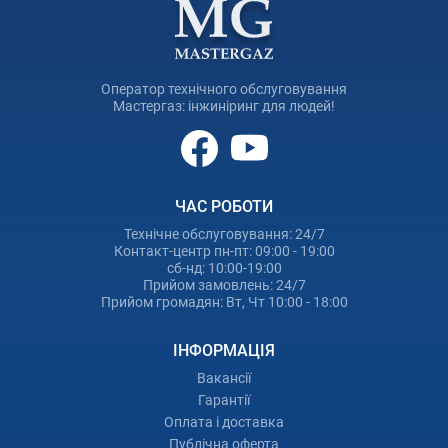
При контрольних перевірках КТЕ може встановити
додаткову пломбу, але
Ваш статус обліку
залишається
чинним.
Які документи потрібні?
Оператор технічного обслуговування
Паспорт(и) власника(ів), ІПН, документ на житло,
Мастергаз: інжиніринг для людей!
техпаспорт лічильника.
Чи працюєте з ОСББ?
Так, для колективних заявок діє система знижок і
пріоритетна логістика.
ЧАС РОБОТИ
Замовляйте постановку лічильника гарячої води на облік
просто зараз
— і сплачуйте лише те, що реально споживаєте!
Технічне обслуговування: 24/7
Контакт-центр пн-пт: 09:00 - 19:00
сб-нд: 10:00-19:00
Прийом замовлень: 24/7
Прийом громадян: Вт, Чт 10:00 - 18:00
ІНФОРМАЦІЯ
Вакансії
Гарантії
Оплата і доставка
Публічна оферта