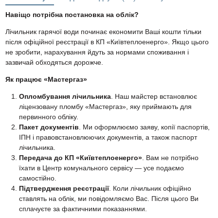
Навіщо потрібна постановка на облік?
Лічильник гарячої води починає економити Ваші кошти тільки
після офіційної реєстрації в КП «Київтеплоенерго». Якщо цього
не зробити, нарахування йдуть за нормами споживання і
зазвичай обходяться дорожче.
Як працює «Мастергаз»
Опломбування лічильника
. Наш майстер встановлює
ліцензовану пломбу «Мастергаз», яку приймають для
первинного обліку.
Пакет документів
. Ми оформлюємо заяву, копії паспортів,
ІПН і правовстановлюючих документів, а також паспорт
лічильника.
Передача до КП «Київтеплоенерго»
. Вам не потрібно
їхати в Центр комунального сервісу — усе подаємо
самостійно.
Підтвердження реєстрації
. Коли лічильник офіційно
ставлять на облік, ми повідомляємо Вас. Після цього Ви
сплачуєте за фактичними показаннями.