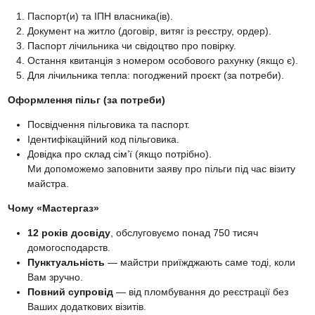
Паспорт(и) та ІПН власника(ів).
Документ на житло (договір, витяг із реєстру, ордер).
Паспорт лічильника чи свідоцтво про повірку.
Остання квитанція з номером особового рахунку (якщо є).
Для лічильника тепла: погоджений проєкт (за потреби).
Оформлення пільг (за потреби)
Посвідчення пільговика та паспорт.
Ідентифікаційний код пільговика.
Довідка про склад сім’ї (якщо потрібно).
Ми допоможемо заповнити заяву про пільги під час візиту
майстра.
Чому «Мастергаз»
12 років досвіду
, обслуговуємо понад 750 тисяч
домогосподарств.
Пунктуальність
— майстри приїжджають саме тоді, коли
Вам зручно.
Повний супровід
— від пломбування до реєстрації без
Ваших додаткових візитів.