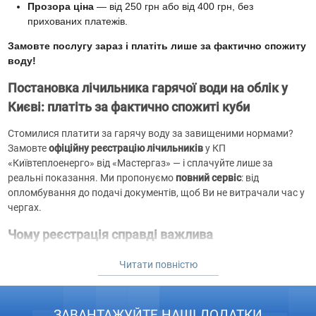
Прозора ціна
— від 250 грн або від 400 грн, без
прихованих платежів.
Замовте послугу зараз і платіть лише за фактично спожиту
воду!
Постановка лічильника гарячої води на облік у
Києві: платіть за фактично спожиті куби
Стомилися платити за гарячу воду за завищеними нормами?
Замовте
офіційну реєстрацію лічильників
у КП
«Київтеплоенерго» від «Мастергаз» — і сплачуйте лише за
реальні показання. Ми пропонуємо
повний сервіс
: від
опломбування до подачі документів, щоб Ви не витрачали час у
чергах.
Чому реєстрація справді важлива
Економія грошей
Читати повністю
Без обліку Ви платите за нормами, зазвичай на 30–50 %
вищими за фактичне споживання.
Юридична безпека
ЗАВАНТАЖУЙТЕ НАШІ ДОДАТКИ