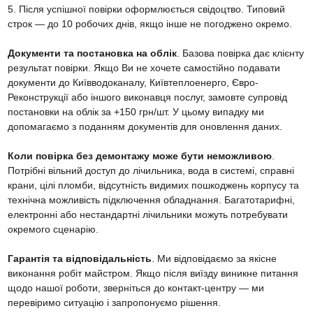
5. Після успішної повірки оформлюється свідоцтво. Типовий
строк — до 10 робочих днів, якщо інше не погоджено окремо.
Документи та постановка на облік
. Базова повірка дає клієнту
результат повірки. Якщо Ви не хочете самостійно подавати
документи до Київводоканалу, Київтеплоенерго, Євро-
Реконструкції або іншого виконавця послуг, замовте супровід
постановки на облік за +150 грн/шт. У цьому випадку ми
допомагаємо з поданням документів для оновлення даних.
Коли повірка без демонтажу може бути неможливою
.
Потрібні вільний доступ до лічильника, вода в системі, справні
крани, цілі пломби, відсутність видимих пошкоджень корпусу та
технічна можливість підключення обладнання. Багатотарифні,
електронні або нестандартні лічильники можуть потребувати
окремого сценарію.
Гарантія та відповідальність
. Ми відповідаємо за якісне
виконання робіт майстром. Якщо після виїзду виникне питання
щодо нашої роботи, зверніться до контакт-центру — ми
перевіримо ситуацію і запропонуємо рішення.