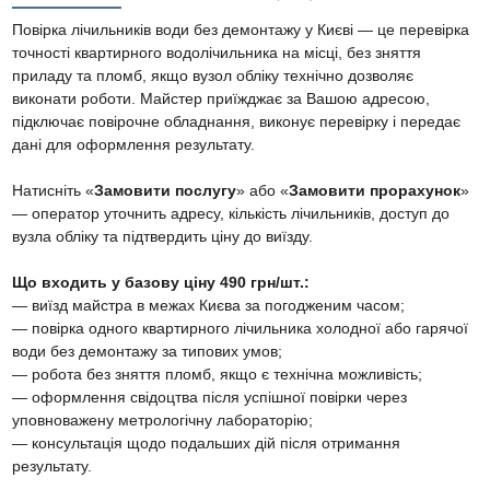
Повірка лічильників води без демонтажу у Києві — це перевірка
точності квартирного водолічильника на місці, без зняття
приладу та пломб, якщо вузол обліку технічно дозволяє
виконати роботи. Майстер приїжджає за Вашою адресою,
підключає повірочне обладнання, виконує перевірку і передає
дані для оформлення результату.
Натисніть «
Замовити послугу
» або «
Замовити прорахунок
»
— оператор уточнить адресу, кількість лічильників, доступ до
вузла обліку та підтвердить ціну до виїзду.
Що входить у базову ціну 490 грн/шт.:
— виїзд майстра в межах Києва за погодженим часом;
— повірка одного квартирного лічильника холодної або гарячої
води без демонтажу за типових умов;
— робота без зняття пломб, якщо є технічна можливість;
— оформлення свідоцтва після успішної повірки через
уповноважену метрологічну лабораторію;
— консультація щодо подальших дій після отримання
результату.