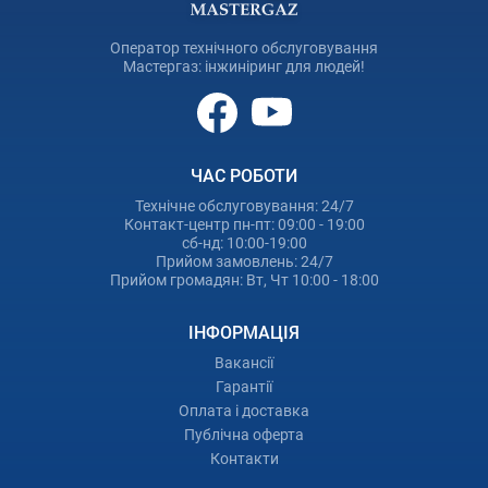
Питання: Скільки триває повірка?
Оператор технічного обслуговування
Відповідь: У типових умовах 15–20 хвилин на один лічильник.
Мастергаз: інжиніринг для людей!
Свідоцтво після успішної повірки оформлюється орієнтовно
протягом 10 робочих днів.
Питання: Чи можна без демонтажу в будь-якому випадку?
Відповідь: Ні. Потрібні технічна можливість, вода в системі,
ЧАС РОБОТИ
робочі крани, доступ до лічильника, цілі пломби та відсутність
Технічне обслуговування: 24/7
пошкоджень. Якщо є сумнів, надішліть фото оператору.
Контакт-центр пн-пт: 09:00 - 19:00
сб-нд: 10:00-19:00
Прийом замовлень: 24/7
Питання: Що робити, якщо лічильник не пройшов повірку?
Прийом громадян: Вт, Чт 10:00 - 18:00
Відповідь: Свідоцтво не видається. Майстер пояснить наступний
крок: заміна лічильника, ремонт вузла або інший технічний
ІНФОРМАЦІЯ
варіант.
Вакансії
Гарантії
Питання: Чи працюєте з приватним сектором?
Оплата і доставка
Відповідь: Так. Для приватного сектору ціна залежить від
Публічна оферта
доступу: 600 грн, 700 грн або 900 грн за лічильник.
Контакти