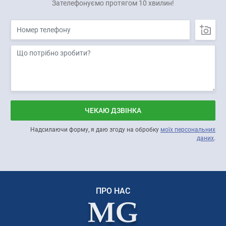
Зателефонуємо протягом 10 хвилин!
типових умовах;
— надаємо свідоцтво після успішної повірки;
— за потреби супроводжуємо постановку на облік у
Київводоканалі, Київтеплоенерго, Євро-Реконструкції або
відповідному виконавці послуг;
— визначено критично важливим підприємством для
функціонування економіки та забезпечення життєдіяльності
населення в особливий період (наказ Мінрегіону від 23.01.2026
№125).
ЧЕКАЮ ДЗВІНКА
FAQ
Питання: Що входить у 490 грн?
Надсилаючи форму, я даю згоду на обробку
моїх персональних
Відповідь: Базова повірка одного квартирного лічильника води
даних
.
без демонтажу в Києві за типових умов. Супровід постановки на
облік, терміновість, приватний сектор, складний доступ та
додаткові роботи оплачуються окремо.
Питання: Чи входить постановка на облік у 490 грн?
ПРО НАС
Відповідь: Ні. Супровід постановки на облік / подання
документів для актуалізації даних — +150 грн/шт. Пакет
«повірка + супровід обліку» — від 640 грн/шт.