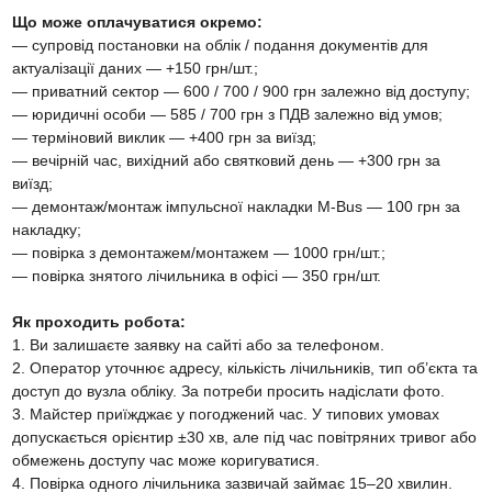
Що може оплачуватися окремо:
— супровід постановки на облік / подання документів для
актуалізації даних — +150 грн/шт.;
— приватний сектор — 600 / 700 / 900 грн залежно від доступу;
— юридичні особи — 585 / 700 грн з ПДВ залежно від умов;
— терміновий виклик — +400 грн за виїзд;
— вечірній час, вихідний або святковий день — +300 грн за
виїзд;
— демонтаж/монтаж імпульсної накладки M-Bus — 100 грн за
накладку;
— повірка з демонтажем/монтажем — 1000 грн/шт.;
— повірка знятого лічильника в офісі — 350 грн/шт.
Як проходить робота:
1. Ви залишаєте заявку на сайті або за телефоном.
2. Оператор уточнює адресу, кількість лічильників, тип об’єкта та
доступ до вузла обліку. За потреби просить надіслати фото.
3. Майстер приїжджає у погоджений час. У типових умовах
допускається орієнтир ±30 хв, але під час повітряних тривог або
обмежень доступу час може коригуватися.
4. Повірка одного лічильника зазвичай займає 15–20 хвилин.