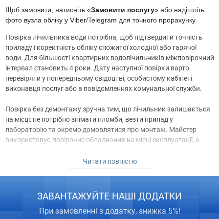
Щоб замовити, натисніть «
Замовити послугу
» або надішліть
фото вузла обліку у Viber/Telegram для точного прорахунку.
Повірка лічильника води потрібна, щоб підтвердити точність
приладу і коректність обліку спожитої холодної або гарячої
води. Для більшості квартирних водолічильників міжповірочний
інтервал становить 4 роки. Дату наступної повірки варто
перевіряти у попередньому свідоцтві, особистому кабінеті
виконавця послуг або в повідомленнях комунальної служби.
Повірка без демонтажу зручна тим, що лічильник залишається
на місці: не потрібно знімати пломби, везти прилад у
лабораторію та окремо домовлятися про монтаж. Майстер
використовує повірочне обладнання на місці експлуатації, а
результат передається для оформлення свідоцтва. Якщо
прилад успішно проходить метрологічну перевірку, клієнт
Читати повністю
отримує документ встановленої форми. Якщо лічильник не
відповідає вимогам, свідоцтво не видається, а майстер пояснює
наступний крок: заміну, ремонт вузла або інший технічний
ЗАВАНТАЖУЙТЕ НАШІ ДОДАТКИ
варіант.
При замовленні з додатку, знижка 5%!