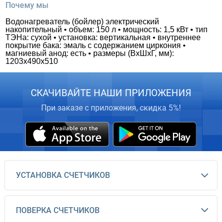
Почему мы
Водонагреватель (бойлер) электрический
накопительный • объем: 150 л • мощность: 1,5 кВт • тип
ТЭНа: сухой • установка: вертикальная • внутреннее
покрытие бака: эмаль с содержанием циркония •
магниевый анод: есть • размеры (ВxШxГ, мм):
1203x490x510
СКАЧИВАЙТЕ НАШИ ПРИЛОЖЕНИЯ
При заказе с приложения, скидка 5%!
УСТАНОВКА СЧЕТЧИКОВ
ПОВЕРКА СЧЕТЧИКОВ