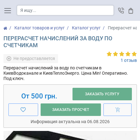
Корз
Каталог товаров и услуг
Каталог услуг
Перерасчет нач
ПЕРЕРАСЧЕТ НАЧИСЛЕНИЙ ЗА ВОДУ ПО
СЧЕТЧИКАМ
Не предоставляется
1 отзыв
Перерасчет начислений за воду по счетчикам в
КиевВодоканале и КиевТеплоЭнерго. Цена Min! Оперативно.
Под ключ.
ЗАКАЗАТЬ УСЛУГУ
От 500 грн.
ЗАКАЗАТЬ ПРОСЧЕТ
Информация актуальна на 06.08.2026