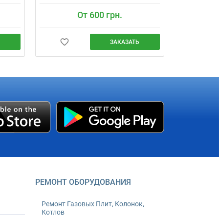
От 600 грн.
ЗАКАЗАТЬ
Обеспечьте себе чистую питьевую
ас
воду без хлопот. «Мастергаз» с 2012
ть
года обслуживает свыше 750 тысяч
овая
домохозяйств в Киеве. Мастера
ждение
приезжают вовремя (±30 мин), цены
шт.
от 700 грн. Гарантия на монтаж — 24
месяца.
РЕМОНТ ОБОРУДОВАНИЯ
Ремонт Газовых Плит, Колонок,
Котлов