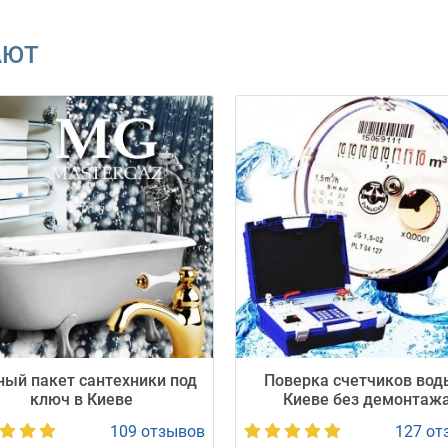
АЮТ
ков во всех районах Киева.
дите целый день».
мает нашу пломбу без перепломбирования.
ереплат и получите официальное подтверждение учёта за 1–2 неде
 согласовываем точное время приезда, в том числе в утренние или
тавляет Акт.
умаг и контролируем внесение счётчика в базу.
ный пакет сантехники под
Поверка счетчиков вод
ключ в Киеве
Киеве без демонтаж
льный статус и платите только за фактический объём воды.
109 отзывов
127 от