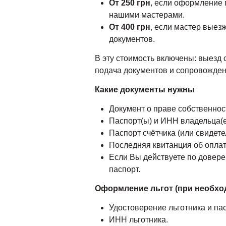
От 250 грн
, если оформление 
нашими мастерами.
От 400 грн
, если мастер выез
документов.
В эту стоимость включены: выезд 
подача документов и сопровожден
Какие документы нужны
Документ о праве собственност
Паспорт(ы) и ИНН владельца(ев
Паспорт счётчика (или свидете
Последняя квитанция об оплат
Если Вы действуете по довере
паспорт.
Оформление льгот (при необхо
Удостоверение льготника и пас
ИНН льготника.