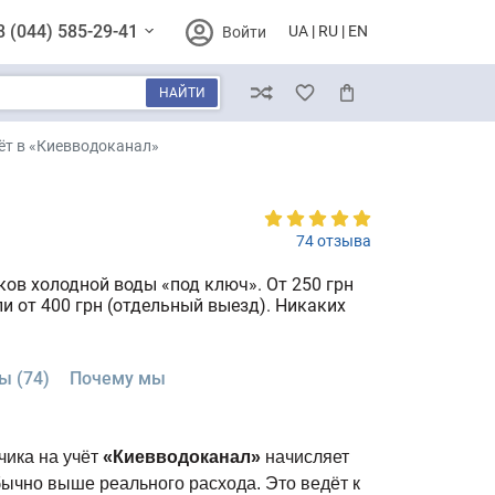
8 (044) 585-29-41
UA
RU
EN
Войти
НАЙТИ
Сравнение
Избранное
Корзина
ёт в «Киевводоканал»
74 отзыва
ов холодной воды «под ключ». От 250 грн
и от 400 грн (отдельный выезд). Никаких
ы (74)
Почему мы
чика на учёт
«Киевводоканал»
начисляет
бычно выше реального расхода. Это ведёт к