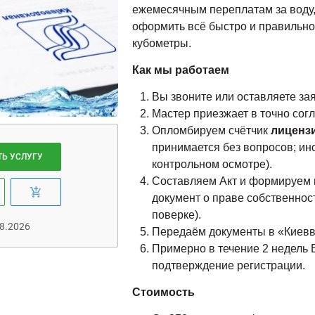
ежемесячным переплатам за воду,
оформить всё быстро и правильно
кубометры.
Как мы работаем
Вы звоните или оставляете зая
Мастер приезжает в точно сог
Опломбируем счётчик
лиценз
принимается без вопросов; ин
ТЬ УСЛУГУ
контрольном осмотре).
Составляем Акт и формируем п
документ о праве собственност
поверке).
8.2026
Передаём документы в «Киевво
Примерно в течение 2 недель 
подтверждение регистрации.
Стоимость