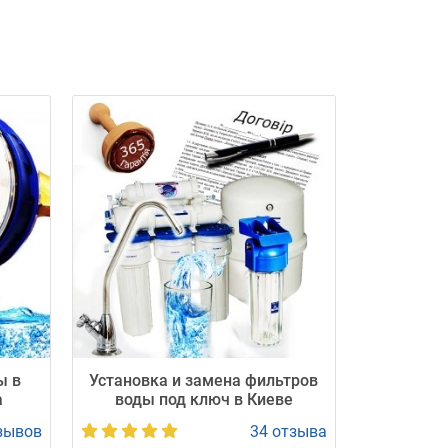
ли!
 вечерние часы.
ы в
Установка и замена фильтров
а
воды под ключ в Киеве
зывов
34 отзыва