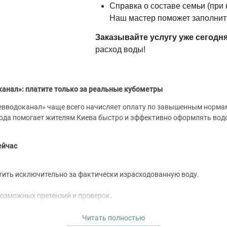
Справка о составе семьи (при
Наш мастер поможет заполнить
Заказывайте услугу уже сегодн
расход воды!
канал»: платите только за реальные кубометры
евводоканал» чаще всего начисляет оплату по завышенным норма
года помогает жителям Киева быстро и эффективно оформлять вод
ейчас
атить исключительно за фактически израсходованную воду.
озможных претензий и проверок.
ь показания и оплачивать счета дистанционно.
Читать полностью