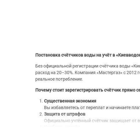
Постановка счётчиков воды на учёт в «Киевводо
Без официальной регистрации счётчика воды «Ки
расход на 20–30%. Компания «Мастергаз» с 2012 
реальное потребление.
Почему стоит зарегистрировать счётчик прямо с
Существенная экономия
Вы избавляетесь от переплат и начинаете пл
Защита от штрафов
Официально учтённый счётчик защищает от в
Удобство онлайн
После внесения в базу Вы сможете передават