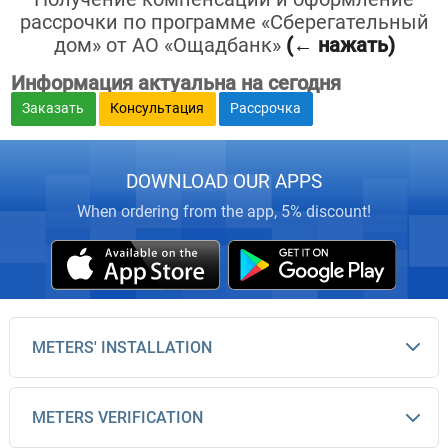
рассрочки по программе «Сберегательный
дом» от АО «Ощадбанк»
(← нажать)
Информация актуальна на сегодня
Заказать
Консультация
Рассрочка
DOWNLOAD OUR APPS
When ordering from the app, 5% discount!
METERS' INSTALLATION
METERS VERIFICATION