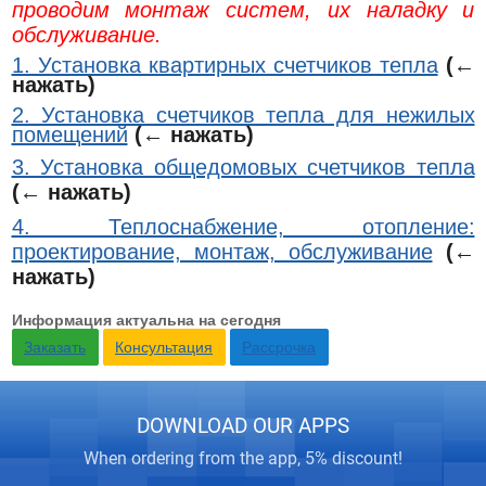
проводим монтаж систем, их наладку и
обслуживание.
1. Установка квартирных счетчиков тепла
(←
нажать)
2. Установка счетчиков тепла для нежилых
помещений
(← нажать)
3. Установка общедомовых счетчиков тепла
(← нажать)
4. Теплоснабжение, отопление:
проектирование, монтаж, обслуживание
(←
нажать)
Информация актуальна на сегодня
Заказать
Консультация
Рассрочка
DOWNLOAD OUR APPS
When ordering from the app, 5% discount!