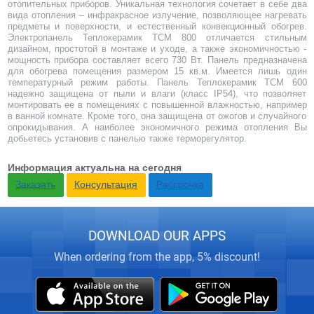
отопительных приборов. Уникальная технология сочетает в себе два
вида отопления – инфракрасное излучение, позволяющее нагревать
предметы и поверхности, и естественный конвекционный обогрев.
Электропанель Теплокерамик ТСМ 800 отличается стильным
дизайном, простотой в монтаже и уходе, а также экономичностью -
мощность прибора составляет всего 730 Вт. Панель предназначена
для обогрева помещения размером 15 кв.м. Имеется лишь один
температурный режим работы. Панель Теплокерамик ТСМ 600
надежно защищена от пыли и влаги (класс IP54), что позволяет
монтировать ее в помещениях с повышенной влажностью, например
в ванной комнате. Кроме того, она защищена от ожогов и случайного
опрокидывания. А наиболее экономичного режима отопления Вы
добьетесь установив
с панелью также терморегулятор.
Информация актуальна на сегодня
Заказать
Консультация
Рассрочка
DOWNLOAD OUR APPS
When ordering from the app, 5% discount!