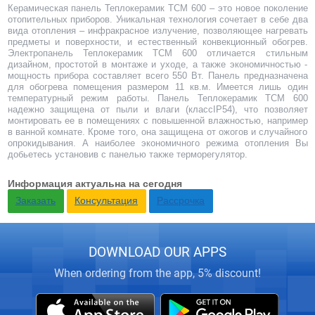
Керамическая панель Теплокерамик ТСМ 600 – это новое поколение
отопительных приборов. Уникальная технология сочетает в себе два
вида отопления – инфракрасное излучение, позволяющее нагревать
предметы и поверхности, и естественный конвекционный обогрев.
Электропанель Теплокерамик ТСМ 600 отличается стильным
дизайном, простотой в монтаже и уходе, а также экономичностью -
мощность прибора составляет всего 550 Вт. Панель предназначена
для обогрева помещения размером 11 кв.м. Имеется лишь один
температурный режим работы. Панель Теплокерамик ТСМ 600
надежно защищена от пыли и влаги (классIP54), что позволяет
монтировать ее в помещениях с повышенной влажностью, например
в ванной комнате. Кроме того, она защищена от ожогов и случайного
опрокидывания. А наиболее экономичного режима отопления Вы
добьетесь установив
с панелью также терморегулятор.
Информация актуальна на сегодня
Заказать
Консультация
Рассрочка
DOWNLOAD OUR APPS
When ordering from the app, 5% discount!