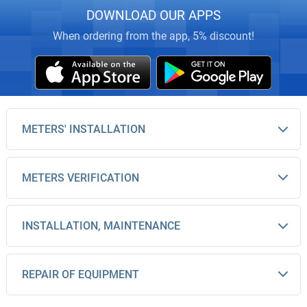
DOWNLOAD OUR APPS
When ordering from the app, 5% discount!
METERS' INSTALLATION
METERS VERIFICATION
INSTALLATION, MAINTENANCE
REPAIR OF EQUIPMENT