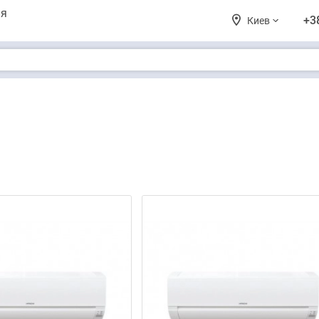
ия
+3
Киев