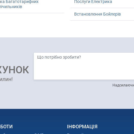
рка Багатотарифних
Послуги Електрика
ічильників
Встановлення Бойлерів
ХУНОК
илин!
Надсилаючи 
ОБОТИ
ІНФОРМАЦІЯ