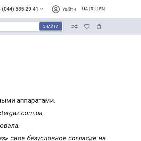
 (044) 585-29-41
UA
RU
EN
Увійти
ЗНАЙТИ
Порівняння
Обране
Кошик
чными аппаратами.
tergaz.com.ua
овала.
з» свое безусловное согласие на