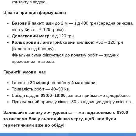
контакту з водою.
Ціна та принцип формування
Базовий пакет:
шви до 2 м — від 400 грн (середня ринкова
ціна у Києві – ≈ 129 грн/м).
Додатковий метр:
від 120 грн.
Кольоровий / антигрибковий силікон:
+50 – 120 грн
(залежно від бренду).
Фінальна сума фіксується до початку робіт — жодних
прихованих платежів.
Гарантії, умови, час
Гарантія
24 місяці
на роботу й матеріали.
Тривалість робіт — 40–90 хв.
Виїзди щодня
09:00–19:00
; заявки приймаємо цілодобово.
Пунктуальний приїзд у вікно ±30 хв підвищує довіру клієнтів.
Залишайте заявку хоч удосвіта — ми подзвонимо о 09:00
та внесемо Вас у сьогоднішню чергу, щоб шви були
герметичними вже до обіду!