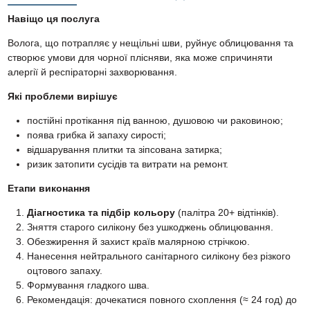
Навіщо ця послуга
Волога, що потрапляє у нещільні шви, руйнує облицювання та
створює умови для чорної плісняви, яка може спричиняти
алергії й респіраторні захворювання.
Які проблеми вирішує
постійні протікання під ванною, душовою чи раковиною;
поява грибка й запаху сирості;
відшарування плитки та зіпсована затирка;
ризик затопити сусідів та витрати на ремонт.
Етапи виконання
Діагностика та підбір кольору
(палiтра 20+ відтінків).
Зняття старого силікону без ушкоджень облицювання.
Обезжирення й захист країв малярною стрічкою.
Нанесення нейтрального санітарного силікону без різкого
оцтового запаху.
Формування гладкого шва.
Рекомендація: дочекатися повного схоплення (≈ 24 год) до