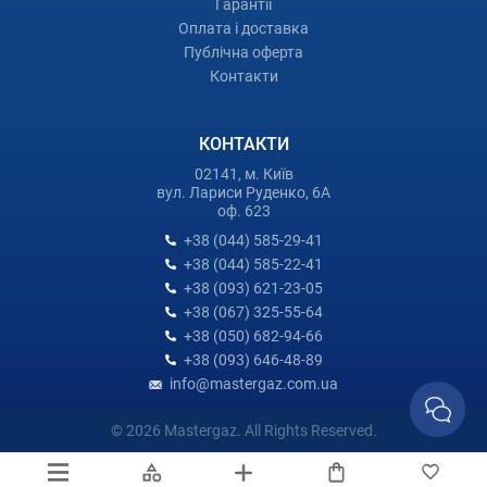
Гарантії
Оплата і доставка
Публічна оферта
Контакти
КОНТАКТИ
02141, м. Київ
вул. Лариси Руденко, 6А
оф. 623
+38 (044) 585-29-41
+38 (044) 585-22-41
+38 (093) 621-23-05
+38 (067) 325-55-64
+38 (050) 682-94-66
+38 (093) 646-48-89
info@mastergaz.com.ua
© 2026 Mastergaz. All Rights Reserved.