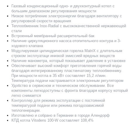
Газовый конденсационный одно- и двухконтурный котел с
большим диапазоном регулирования мощности
Низкое потребление электроэнергии благодаря вентилятору с
регулировкой скорости вращения
Теплообменник Inox-Radial с высококачественной нержавеющей
стали
Встроенный мембранный расширительный бак
Наличие циркуляционного насоса отопительного контура и 3-
ходового клапана
Модулируемая цилиндрическая горелка MatriX с длительным
строком эксплуатаци инизкой эмиссией вредных веществ
Наличие манометра, который показывает давление в установке
Обеспечивает высокий комфорт приготовления горячей воды
благодаря интегрированному пластинчатому теплообменнику.
При мощности котла в 35 кВт составляет 15,2 л/мин.
Температура подачи настраивается электронным регулятором
Удобство в сервисном и техническом обслуживании. Все
компоненты легкодоступны с фронта благодаря корпусу который
легко снимается
Контроллер для режима эксплуатации с постоянной
температурой подачи или режима погодозависимой
теплогенерации.
Изготовлено и собрано в Германии в городе Алендорф
КПД котла Vitodens 100-W составляет 108,4%