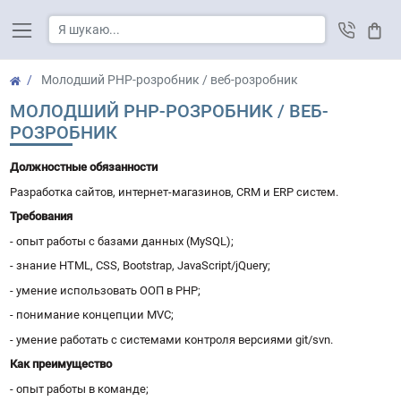
Кош
Молодший PHP-розробник / веб-розробник
МОЛОДШИЙ PHP-РОЗРОБНИК / ВЕБ-
РОЗРОБНИК
Должностные обязанности
Разработка сайтов, интернет-магазинов,
CRM
и
ERP
систем.
Требования
- опыт работы с базами данных (
MySQL
);
- знание HTML, CSS, Bootstrap, JavaScript/jQuery;
- умение использовать ООП в
PHP
;
- понимание концепции
MVC
;
- умение работать с системами контроля версиями
git
/
svn
.
Как преимущество
- опыт работы в команде;