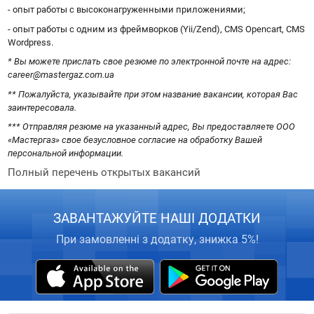
- опыт работы с высоконагруженными приложениями;
- опыт работы с одним из фреймворков (
Yii
/
Zend
),
CMS
Opencart
,
CMS
Wordpress
.
* Вы можете прислать свое резюме по электронной почте на адрес:
career
@
mastergaz
.
com
.
ua
** Пожалуйста, указывайте при этом название вакансии, которая Вас
заинтересовала.
*** Отправляя резюме на указанный адрес, Вы предоставляете ООО
«Мастергаз» свое безусловное согласие на обработку Вашей
персональной информации.
Полный перечень открытых вакансий
ЗАВАНТАЖУЙТЕ НАШІ ДОДАТКИ
При замовленні з додатку, знижка 5%!