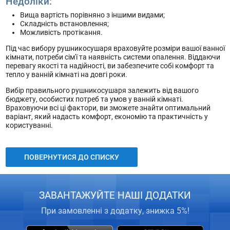
Недоліки:
Вища вартість порівняно з іншими видами;
Складність встановлення;
Можливість протікання.
Під час вибору рушникосушаря враховуйте розміри вашої ванної
кімнати, потреби сім'ї та наявність системи опалення. Віддаючи
перевагу якості та надійності, ви забезпечите собі комфорт та
тепло у ванній кімнаті на довгі роки.
Вибір правильного рушникосушаря залежить від вашого
бюджету, особистих потреб та умов у ванній кімнаті.
Враховуючи всі ці фактори, ви зможете знайти оптимальний
варіант, який надасть комфорт, економію та практичність у
користуванні.
ПОВЕРНУТИСЯ ДО СПИСКУ
ЗАВАНТАЖУЙТЕ НАШІ ДОДАТКИ
При замовленні з додатку, знижка 5%!