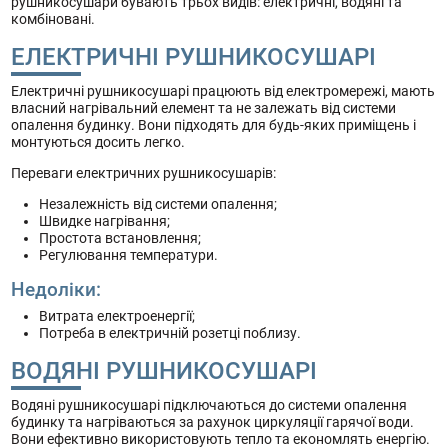
рушникосушари бувають трьох видів: електричні, водяні та
комбіновані.
ЕЛЕКТРИЧНІ РУШНИКОСУШАРІ
Електричні рушникосушарі працюють від електромережі, мають
власний нагрівальний елемент та не залежать від системи
опалення будинку. Вони підходять для будь-яких приміщень і
монтуються досить легко.
Переваги електричних рушникосушарів:
Незалежність від системи опалення;
Швидке нагрівання;
Простота встановлення;
Регулювання температури.
Недоліки:
Витрата електроенергії;
Потреба в електричній розетці поблизу.
ВОДЯНІ РУШНИКОСУШАРІ
Водяні рушникосушарі підключаються до системи опалення
будинку та нагріваються за рахунок циркуляції гарячої води.
Вони ефективно використовують тепло та економлять енергію.