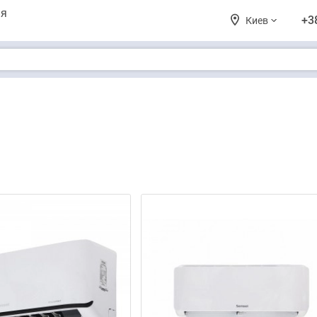
ия
+3
Киев