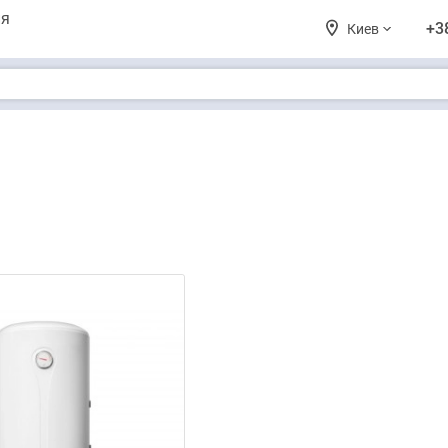
ия
+3
Киев