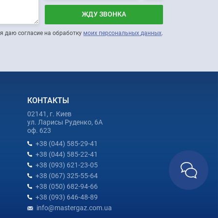
ЖДУ ЗВОНКА
я даю согласие на обработку
моих персональных данных
.
КОНТАКТЫ
02141, г. Киев
ул. Ларисы Руденко, 6А
оф. 623
+38 (044) 585-29-41
+38 (044) 585-22-41
+38 (093) 621-23-05
+38 (067) 325-55-64
+38 (050) 682-94-66
+38 (093) 646-48-89
info@mastergaz.com.ua