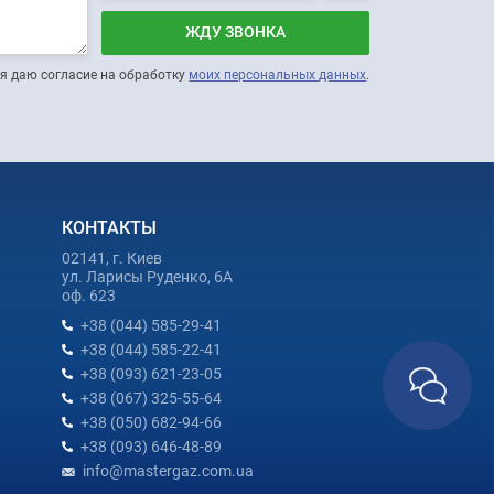
ЖДУ ЗВОНКА
я даю согласие на обработку
моих персональных данных
.
КОНТАКТЫ
02141, г. Киев
ул. Ларисы Руденко, 6А
оф. 623
+38 (044) 585-29-41
+38 (044) 585-22-41
+38 (093) 621-23-05
+38 (067) 325-55-64
+38 (050) 682-94-66
+38 (093) 646-48-89
info@mastergaz.com.ua