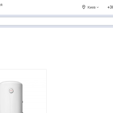
ия
+3
Киев