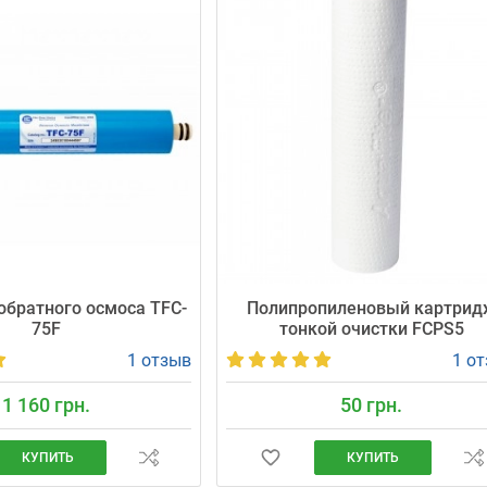
братного осмоса TFC-
Полипропиленовый картрид
75F
тонкой очистки FCPS5
1 отзыв
1 о
1 160 грн.
50 грн.
КУПИТЬ
КУПИТЬ