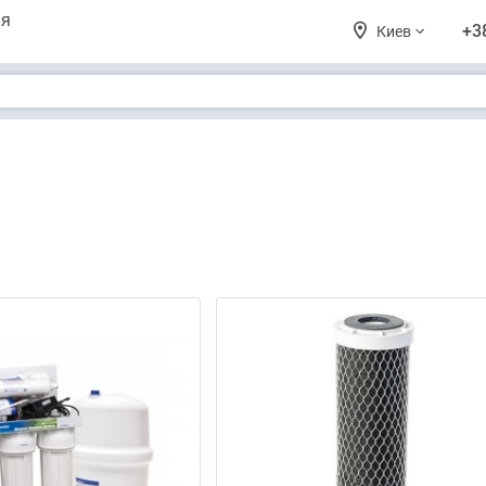
ия
+3
Киев