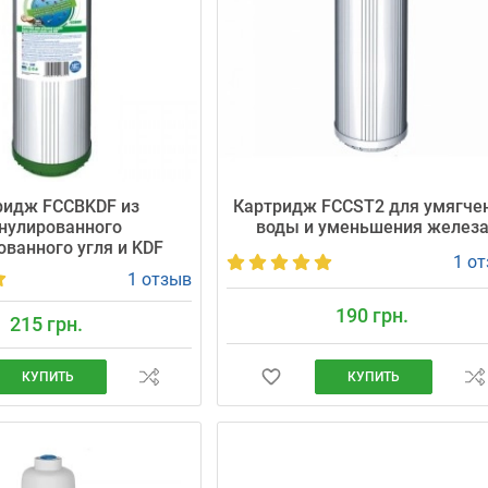
ридж FCCBKDF из
Картридж FCCST2 для умягче
нулированного
воды и уменьшения желез
ованного угля и KDF
1 о
1 отзыв
190 грн.
215 грн.
КУПИТЬ
КУПИТЬ