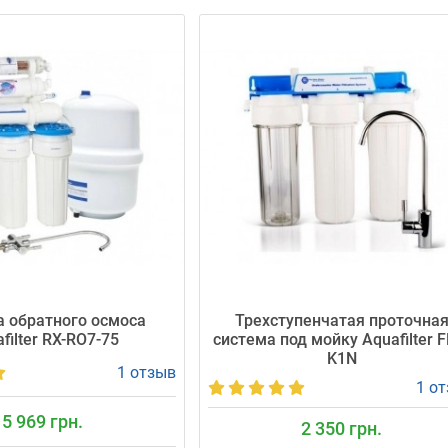
 обратного осмоса
Трехступенчатая проточна
filter RX-RO7-75
система под мойку Aquafilter F
K1N
1 отзыв
1 о
5 969 грн.
2 350 грн.