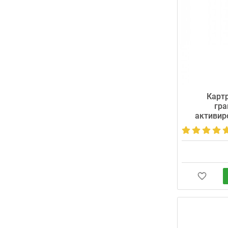
Карт
гра
активир