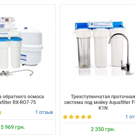
 обратного осмоса
Трехступенчатая проточна
filter RX-RO7-75
система под мойку Aquafilter F
K1N
1 отзыв
1 о
5 969 грн.
2 350 грн.