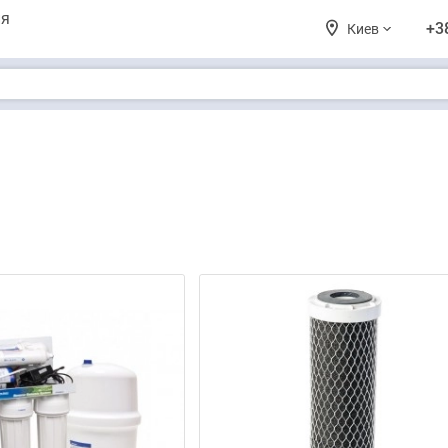
ия
+3
Киев