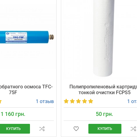
братного осмоса TFC-
Полипропиленовый картрид
75F
тонкой очистки FCPS5
1 отзыв
1 о
1 160 грн.
50 грн.
КУПИТЬ
КУПИТЬ