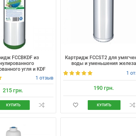
ридж FCCBKDF из
Картридж FCCST2 для умягче
нулированного
воды и уменьшения желез
ованного угля и KDF
1 о
1 отзыв
190 грн.
215 грн.
КУПИТЬ
КУПИТЬ