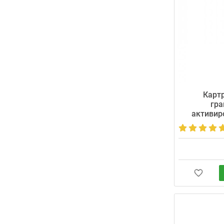
Карт
гра
активир