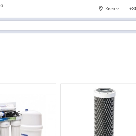
ия
+3
Киев