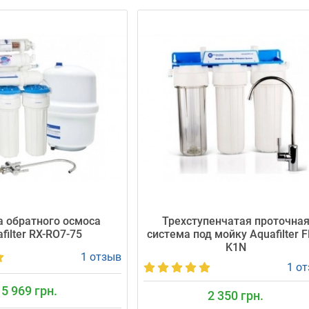
 обратного осмоса
Трехступенчатая проточна
filter RX-RO7-75
система под мойку Aquafilter F
K1N
1 отзыв
1 о
5 969 грн.
2 350 грн.