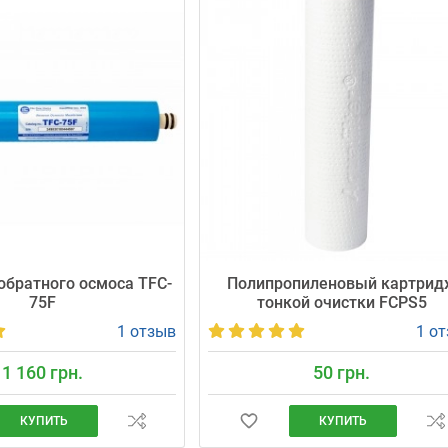
братного осмоса TFC-
Полипропиленовый картрид
75F
тонкой очистки FCPS5
1 отзыв
1 о
1 160 грн.
50 грн.
КУПИТЬ
КУПИТЬ