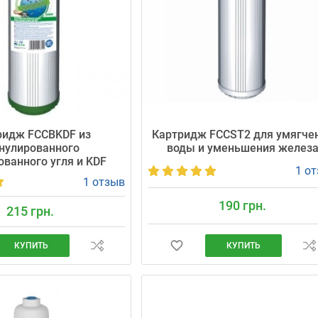
ридж FCCBKDF из
Картридж FCCST2 для умягче
нулированного
воды и уменьшения желез
ованного угля и KDF
1 о
1 отзыв
190 грн.
215 грн.
КУПИТЬ
КУПИТЬ