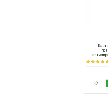
Карт
гра
активир