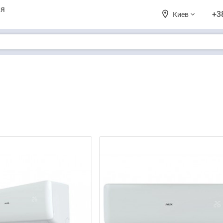
ия
+3
Киев