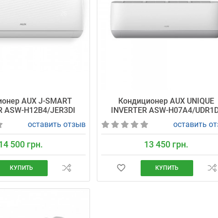
ионер AUX J-SMART
Кондиционер AUX UNIQUE
R ASW-H12B4/JER3DI
INVERTER ASW-H07A4/UDR1D
оставить отзыв
оставить о
14 500 грн.
13 450 грн.
КУПИТЬ
КУПИТЬ