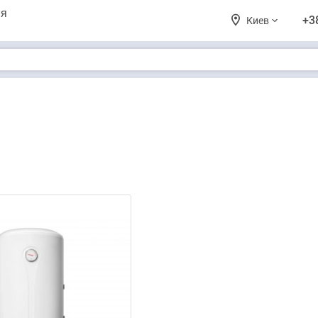
ия
+3
Киев