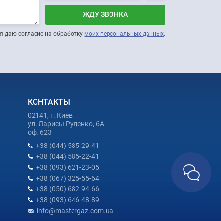
ЖДУ ЗВОНКА
я даю согласие на обработку
моих персональных данных
.
КОНТАКТЫ
02141, г. Киев
ул. Ларисы Руденко, 6А
оф. 623
+38 (044) 585-29-41
+38 (044) 585-22-41
+38 (093) 621-23-05
+38 (067) 325-55-64
+38 (050) 682-94-66
+38 (093) 646-48-89
info@mastergaz.com.ua