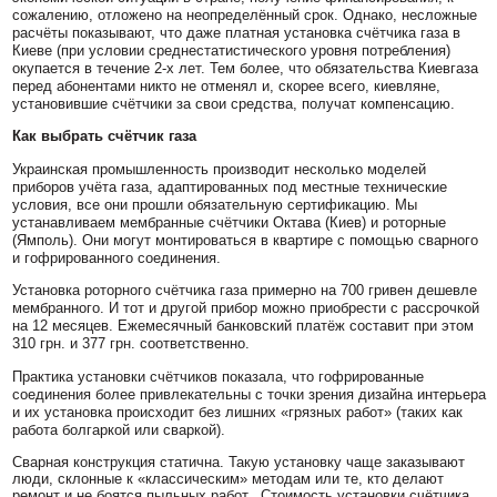
сожалению, отложено на неопределённый срок. Однако, несложные
расчёты показывают, что даже платная установка счётчика газа в
Киеве (при условии среднестатистического уровня потребления)
окупается в течение 2-х лет. Тем более, что обязательства Киевгаза
перед абонентами никто не отменял и, скорее всего, киевляне,
установившие счётчики за свои средства, получат компенсацию.
Как выбрать счётчик газа
Украинская промышленность производит несколько моделей
приборов учёта газа, адаптированных под местные технические
условия, все они прошли обязательную сертификацию. Мы
устанавливаем мембранные счётчики Октава (Киев) и роторные
(Ямполь). Они могут монтироваться в квартире с помощью сварного
и гофрированного соединения.
Установка роторного счётчика газа примерно на 700 гривен дешевле
мембранного. И тот и другой прибор можно приобрести с рассрочкой
на 12 месяцев. Ежемесячный банковский платёж составит при этом
310 грн. и 377 грн. соответственно.
Практика установки счётчиков показала, что гофрированные
соединения более привлекательны с точки зрения дизайна интерьера
и их установка происходит без лишних «грязных работ» (таких как
работа болгаркой или сваркой).
Сварная конструкция статична. Такую установку чаще заказывают
люди, склонные к «классическим» методам или те, кто делают
ремонт и не боятся пыльных работ. Стоимость установки счётчика