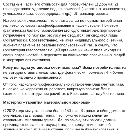
Составные части его стоимости для потребителей: 1) добыча; 2)
газоподготовка: удаление воды и примесей (кислотных компонентов,
углекислого газа, сероводорода и др.); 3) транспортировка.
Исторически сложилось, что оплата за газ по нормам потребления
является основой тарифообразования в нашей стране. При этом
фактический баланс газодобыча-газоподготовка-транспортировка-
потребление по газу как ресурсу не сводится; он сводится лишь
бухгалтерски. Соответственно, не имея индивидуального счетчика,
абонент платит не за реально использованный газ, а сумму, что
бухгалтерия газопоставляющей организации начислила исходя из
своих потребностей: в пересчете на количество прописанных людей
в квартирах без счетчиков.
Кому выгодна установка счетчиков газа? Всем потребителям
; их
не выгодно ставить лишь там, где фактически проживает 4 и более
человек на одного прописанного.
От того, насколько профессионально установлен Ваш счётчик газа,
и насколько корректно он работает, напрямую зависят Ваши
ежемесячные выгоды при расчётах с Киевгазом за голубое топливо.
Мастергаз – гарантия материальной экономии
С 2012 года мы установили более 150 тыс. бытовых и общедомовых
счетчиков: газа, воды, тепла, что помогло нашим клиентам
сэкономить миллионы гривен! Да, по закону эти работы должны
производиться за счёт государства, но вследствие сложной
экономической ситуации в стране, получение финансирования, к