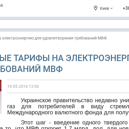
ия
+3
Киев
а электроэнергию для удовлетворения требований МВФ
ЫЕ ТАРИФЫ НА ЭЛЕКТРОЭНЕР
ЕБОВАНИЙ МВФ
19.05.2016 13:56
Украинское правительство недавно у
газ для потребителей в виду стремле
Международного валютного фонда для полу
Этот шаг - введение одного твердог
а то, что МВФ откроет 1,7 млрд. дол. для но