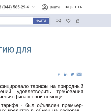
8 (044) 585-29-41
UA
RU
EN
Войти
НАЙТИ
Сравнение
Избранное
Корзина
ГИЮ ДЛЯ
нифицировало тарифы на природный
ний удовлетворить требования
чения финансовой помощи.
о тарифа - был объявлен премьер-
вых кредитов в обмен на реформы,