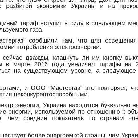
е разбитой экономики Украины и на прекр
единый тариф вступит в силу в следующем мес
льзуемого газа.
стергаз" сообщили нам, что для освещения
номии потребления электроэнергии.
сейчас дважды, клацнуть ли им кнопку выклю
ны в марте 2016 года увеличил тарифы на 
ться на существующем уровне, а следующее 
ертами, и ООО "Mастергаз” это повторяет, чт
ятия неконкурентоспособными.
лектроэнергии, Украина находится буквально н
ие энергии, используемой по отношению к об
 чем средний показатель по странам чле
.
ществует более энергоемкой страны, чем Украи