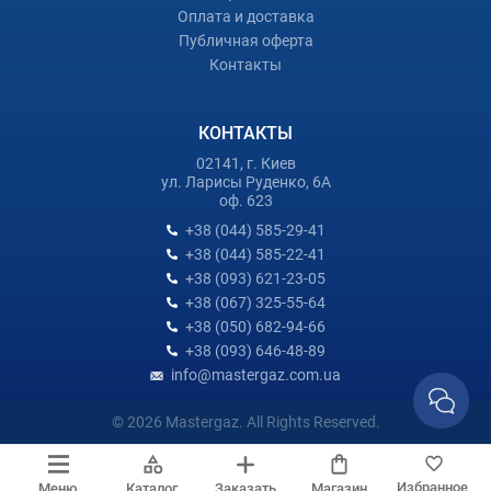
Оплата и доставка
Публичная оферта
Контакты
КОНТАКТЫ
02141, г. Киев
ул. Ларисы Руденко, 6А
оф. 623
+38 (044) 585-29-41
+38 (044) 585-22-41
+38 (093) 621-23-05
+38 (067) 325-55-64
+38 (050) 682-94-66
+38 (093) 646-48-89
info@mastergaz.com.ua
© 2026 Mastergaz. All Rights Reserved.
Избранное
Меню
Каталог
Заказать
Магазин