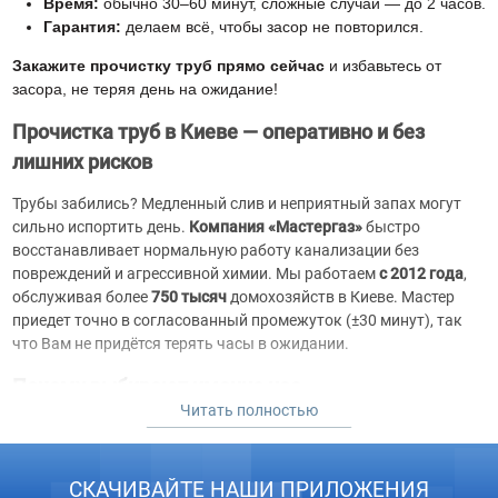
Время:
обычно 30–60 минут, сложные случаи — до 2 часов.
Гарантия:
делаем всё, чтобы засор не повторился.
Закажите прочистку труб прямо сейчас
и избавьтесь от
засора, не теряя день на ожидание!
Прочистка труб в Киеве — оперативно и без
лишних рисков
Трубы забились? Медленный слив и неприятный запах могут
сильно испортить день.
Компания «Мастергаз»
быстро
восстанавливает нормальную работу канализации без
повреждений и агрессивной химии. Мы работаем
с 2012 года
,
обслуживая более
750 тысяч
домохозяйств в Киеве. Мастер
приедет точно в согласованный промежуток (±30 минут), так
что Вам не придётся терять часы в ожидании.
Почему выбирают именно нас
Читать полностью
Без химии.
Только механические методы (трос,
гидродинамика), безопасные для труб и окружающей
среды.
СКАЧИВАЙТЕ НАШИ ПРИЛОЖЕНИЯ