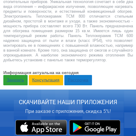
отопительных приборов. Уникальная технология сочетает в себе два
вида отопления – инфракрасное излучение, позволяющее нагревать
предметы и поверхности, и естественный конвекционный обогрев.
Электропанель Теплокерамик ТСМ 800 отличается стильным
дизайном, простотой в монтаже и уходе, а также экономичностью -
мощность прибора составляет всего 730 Вт. Панель предназначена
для обогрева помещения размером 15 кв.м. Имеется лишь один
температурный режим работы. Панель Теплокерамик ТСМ 600
надежно защищена от пыли и влаги (класс IP54), что позволяет
монтировать ее в помещениях с повышенной влажностью, например
в ванной комнате. Кроме того, она защищена от ожогов и случайного
опрокидывания. А наиболее экономичного режима отопления Вы
добьетесь установив
с панелью также терморегулятор.
Информация актуальна на сегодня
Заказать
Консультация
Рассрочка
СКАЧИВАЙТЕ НАШИ ПРИЛОЖЕНИЯ
При заказе с приложения, скидка 5%!