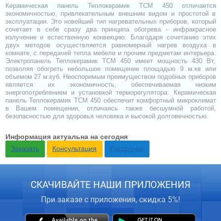
Керамическая панель Теплокерамик ТСМ 450 отличается
экономичностью, привлекательным внешним видом и простотой в
эксплуатации. Это новейший тип нагревательных приборов, который
сочетает в себе сразу два принципа обогрева - инфракрасное
излучение и естественную конвекцию. Благодаря сочетанию этих
двух методов осуществляется равномерный нагрев воздуха в
комнате, с передачей тепла мебели и прочим предметам интерьера.
Электропанель Теплокерамик ТСМ 450 имеет мощность 430 Вт,
позволяя обогреть небольшое помещение площадью 9 м.кв или
объемом 27 м.куб. Неоспоримым преимуществом подобных приборов
является их экономичность, обеспечиваемая низким
энергопотреблением и установкой терморегулятора. Керамическая
панель Теплокерамик ТСМ 450 обеспечит комфортный микроклимат
в Вашем помещении, отличаясь также бесшумной работой,
безопасностью для здоровья человека и высокой долговечностью.
Информация актуальна на сегодня
Заказать
Консультация
Рассрочка
СКАЧИВАЙТЕ НАШИ ПРИЛОЖЕНИЯ
При заказе с приложения, скидка 5%!