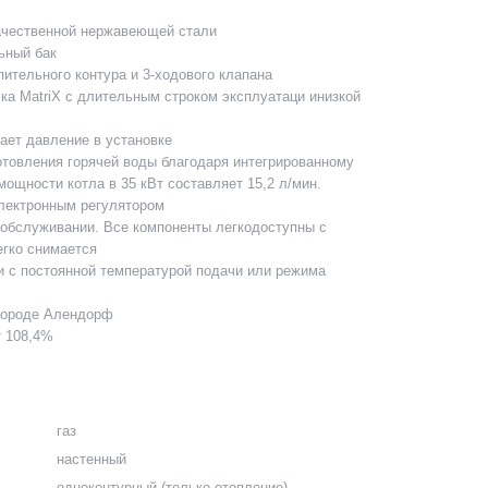
качественной нержавеющей стали
ьный бак
ительного контура и 3-ходового клапана
а MatriX с длительным строком эксплуатаци инизкой
ает давление в установке
товления горячей воды благодаря интегрированному
ощности котла в 35 кВт составляет 15,2 л/мин.
электронным регулятором
 обслуживании. Все компоненты легкодоступны с
егко снимается
 с постоянной температурой подачи или режима
 городе Алендорф
т 108,4%
газ
настенный
одноконтурный (только отопление)