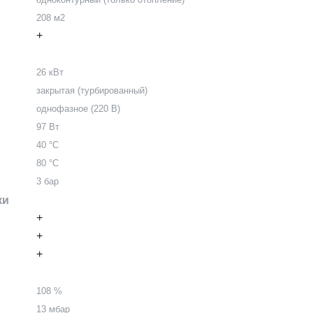
208 м2
+
26 кВт
закрытая (турбированный)
однофазное (220 В)
97 Вт
40 °С
80 °С
3 бар
ки
+
+
+
108 %
13 мбар