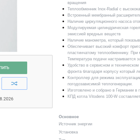
вращения
Теплообменник Inox-Radial с высоко
Встроенный мембранный расширител
Наличие циркуляционного насоса отоп
Модулируемая цилиндрическая горелк
эмиссией вредных веществ
Наличие манометра, который показыв
Обеспечивает высокий комфорт приго
пластинчатому теплообменнику. При м
Температура подачи настраивается 
Удобство в сервисном и техническом
ПИТЬ
фронта благодаря корпусу который л
Контроллер для режима эксплуатации
погодозависимой теплогенерации.
Изготовлено и собрано в Германии в
КПД котла Vitodens 100-W составляе
8.2026
Основное
Источник энергии
Установка