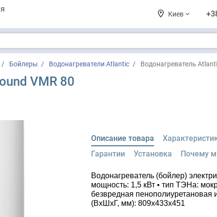
ия
+3
Киев
Бойлеры
Водонагреватели Atlantic
Водонагреватель Atlant
Round VMR 80
Описание товара
Характеристи
Гарантии
Установка
Почему 
Водонагреватель (бойлер) электри
мощность: 1,5 кВт • тип ТЭНа: мок
безвредная пенополиуретановая и
(ВxШxГ, мм): 809x433x451