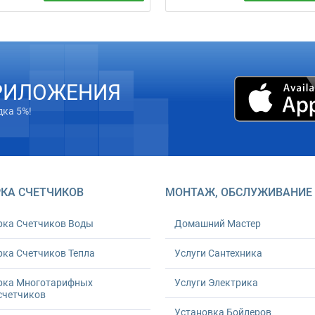
антехника от 600 грн
Монтаж бойлеров 10–110+ л:
альный заказ). Гарантия 24
крепление, подключение к
. Работы любой сложности.
согласованным коммуникациям
им вовремя. Закажите
проверка и документ. Расчет по
ксное решение прямо сейчас!
— бесплатно.
РИЛОЖЕНИЯ
дка 5%!
КА СЧЕТЧИКОВ
МОНТАЖ, ОБСЛУЖИВАНИЕ
рка Счетчиков Воды
Домашний Мастер
ка Счетчиков Тепла
Услуги Сантехника
рка Многотарифных
Услуги Электрика
счетчиков
Установка Бойлеров