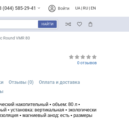
8 (044) 585-29-41
UA
RU
EN
Войти
НАЙТИ
Сравнение
Избранное
Корзина
ic Round VMR 80
0 отзывов
ки
Отзывы (0)
Оплата и доставка
мы
ческий накопительный • объем: 80 л •
рый • установка: вертикальная • экологически
золяция • магниевый анод: есть • размеры