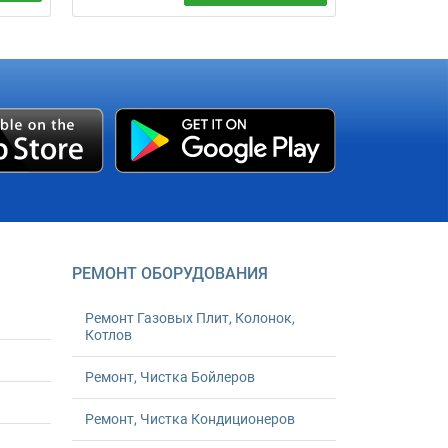
Установка счетчиков воды, тепла,
газа. Со всеми согласованиями,
,
опломбировкой ведомственными
 фото
пломбами и постановкой на учет.
Оперативно. Гарантия. Под
ключ. Гарантия - 24 месяца.
РЕМОНТ ОБОРУДОВАНИЯ
Ремонт Газовых Плит, Колонок,
Котлов
Ремонт, Чистка Бойлеров
Ремонт, Чистка Кондиционеров