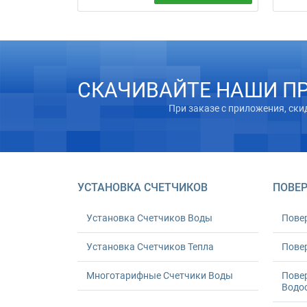
Вызов с
Устанавливаем и заменяем счетчики
(миним
воды. Стандартная замена: 550 грн за
месяца
1 или 1 080 грн за 2; акт и проверка
Приход
герметичности включены.
компле
СКАЧИВАЙТЕ НАШИ П
При заказе с приложения, ски
УСТАНОВКА СЧЕТЧИКОВ
ПОВЕР
Установка Счетчиков Воды
Пове
Установка Счетчиков Тепла
Повер
Многотарифные Счетчики Воды
Пове
Водо