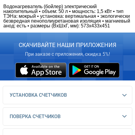
Водонагреватель (бойлер) электрический
накопительный • объем: 50 л • мощность: 1,5 кВт • тип
ТЭНа: мокрый • установка: вертикальная • экологически
безвредная пенополиуретановая изоляция • магниевый
анод: есть • размеры (ВxШxГ, мм): 573x433x451
СКАЧИВАЙТЕ НАШИ ПРИЛОЖЕНИЯ
При заказе с приложения, скидка 5%!
УСТАНОВКА СЧЕТЧИКОВ
ПОВЕРКА СЧЕТЧИКОВ