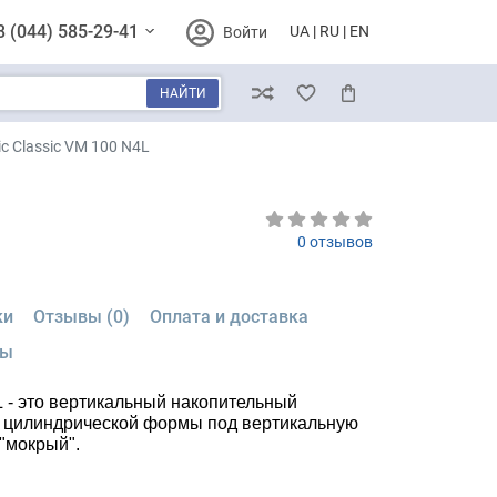
8 (044) 585-29-41
UA
RU
EN
Войти
НАЙТИ
Сравнение
Избранное
Корзина
c Classic VM 100 N4L
0 отзывов
ки
Отзывы (0)
Оплата и доставка
мы
4L - это вертикальный накопительный
л, цилиндрической формы под вертикальную
 "мокрый".