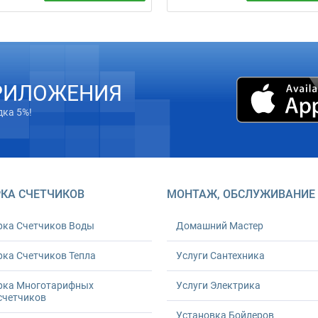
антехника от 600 грн
Монтаж бойлеров 10–110+ л:
альный заказ). Гарантия 24
крепление, подключение к
. Работы любой сложности.
согласованным коммуникациям
им вовремя. Закажите
проверка и документ. Расчет по
ксное решение прямо сейчас!
— бесплатно.
РИЛОЖЕНИЯ
дка 5%!
КА СЧЕТЧИКОВ
МОНТАЖ, ОБСЛУЖИВАНИЕ
рка Счетчиков Воды
Домашний Мастер
ка Счетчиков Тепла
Услуги Сантехника
рка Многотарифных
Услуги Электрика
счетчиков
Установка Бойлеров