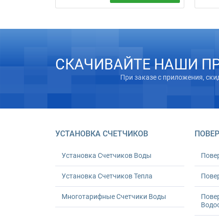
Вызов с
Устанавливаем и заменяем счетчики
(миним
воды. Стандартная замена: 550 грн за
месяца
1 или 1 080 грн за 2; акт и проверка
Приход
герметичности включены.
компле
СКАЧИВАЙТЕ НАШИ П
При заказе с приложения, ски
УСТАНОВКА СЧЕТЧИКОВ
ПОВЕР
Установка Счетчиков Воды
Пове
Установка Счетчиков Тепла
Повер
Многотарифные Счетчики Воды
Пове
Водо