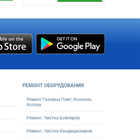
Установка счетчиков воды, тепла,
газа. Со всеми согласованиями,
,
опломбировкой ведомственными
 фото
пломбами и постановкой на учет.
Оперативно. Гарантия. Под
ключ. Гарантия - 24 месяца.
РЕМОНТ ОБОРУДОВАНИЯ
Ремонт Газовых Плит, Колонок,
Котлов
Ремонт, Чистка Бойлеров
Ремонт, Чистка Кондиционеров