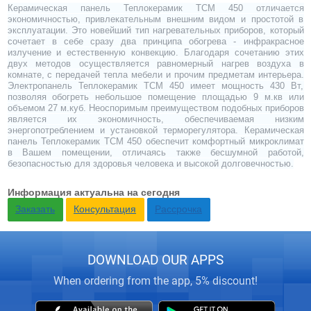
Керамическая панель Теплокерамик ТСМ 450 отличается
экономичностью, привлекательным внешним видом и простотой в
эксплуатации. Это новейший тип нагревательных приборов, который
сочетает в себе сразу два принципа обогрева - инфракрасное
излучение и естественную конвекцию. Благодаря сочетанию этих
двух методов осуществляется равномерный нагрев воздуха в
комнате, с передачей тепла мебели и прочим предметам интерьера.
Электропанель Теплокерамик ТСМ 450 имеет мощность 430 Вт,
позволяя обогреть небольшое помещение площадью 9 м.кв или
объемом 27 м.куб. Неоспоримым преимуществом подобных приборов
является их экономичность, обеспечиваемая низким
энергопотреблением и установкой терморегулятора. Керамическая
панель Теплокерамик ТСМ 450 обеспечит комфортный микроклимат
в Вашем помещении, отличаясь также бесшумной работой,
безопасностью для здоровья человека и высокой долговечностью.
Информация актуальна на сегодня
Заказать
Консультация
Рассрочка
DOWNLOAD OUR APPS
When ordering from the app, 5% discount!